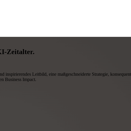
KI-Zeitalter.
nd inspirierendes Leitbild, eine maßgeschneiderte Strategie, konsequen
ren Business Impact.