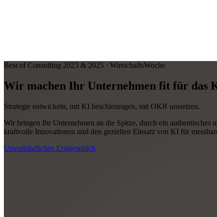
Best of Consulting 2023 & 2025 · WirtschaftsWoche
Wir machen Ihr Unternehmen
fit für das 
Strategie entwickeln, mit KI beschleunigen, mit OKR umsetzen.
Wir bringen Ihr Unternehmen an die Spitze, durch ein authentisches u
kraftvolle Innovationen und den gezielten Einsatz von KI für messba
Unverbindliches Erstgespräch