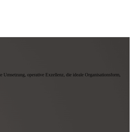
te Umsetzung, operative Exzellenz, die ideale Organisationsform,